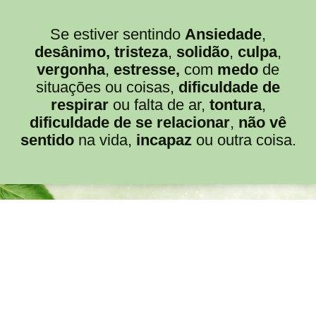
Se estiver sentindo
Ansiedade
,
desânimo,
tristeza
,
solidão
,
culpa
,
vergonha
,
estresse,
com
medo
de
situações ou coisas,
dificuldade de
respirar
ou falta de ar,
tontura
,
dificuldade de se relacionar
,
não vê
sentido
na vida,
incapaz
ou outra coisa.
Avaliação de nossos
clientes
Aqui estão algumas histórias de