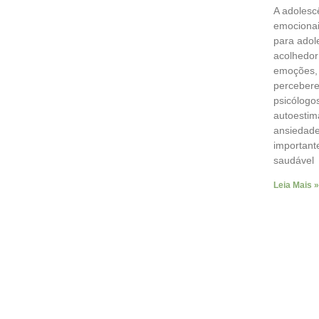
A adolesc
emocionai
para adol
acolhedor
emoções, 
percebere
psicólogo
autoestim
ansiedade
important
saudável
Leia Mais »