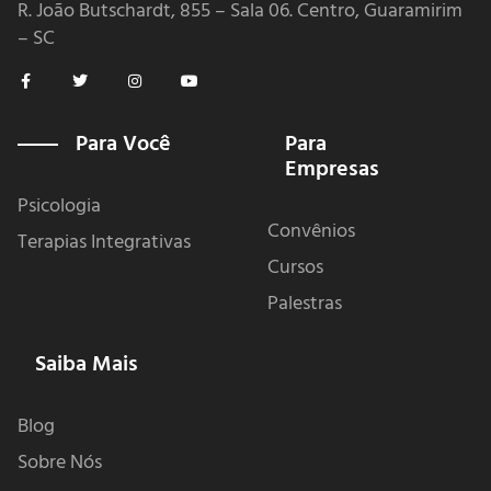
R. João Butschardt, 855 – Sala 06. Centro, Guaramirim
– SC
F
T
I
Y
a
w
n
o
c
i
s
u
e
t
t
t
b
t
a
u
Para Você
Para
o
e
g
b
Empresas
o
r
r
e
k
a
-
m
Psicologia
f
Convênios
Terapias Integrativas
Cursos
Palestras
Saiba Mais
Blog
Sobre Nós