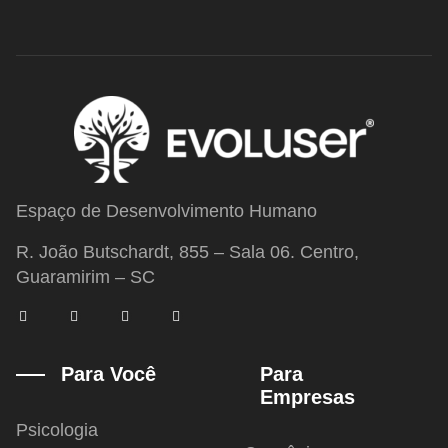
Espaço de Desenvolvimento Humano
R. João Butschardt, 855 – Sala 06. Centro,
Guaramirim – SC
F
T
I
Y
a
w
n
o
c
i
s
u
e
t
t
t
b
t
a
u
Para Você
Para
o
e
g
b
Empresas
o
r
r
e
k
a
-
m
Psicologia
f