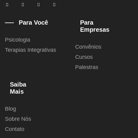
F
T
I
Y
a
w
n
o
c
i
s
u
e
t
t
t
b
t
a
u
Para Você
Para
o
e
g
b
Empresas
o
r
r
e
k
a
-
m
Psicologia
f
Convênios
Terapias Integrativas
Cursos
Palestras
Saiba
Mais
Blog
Sobre Nós
Contato