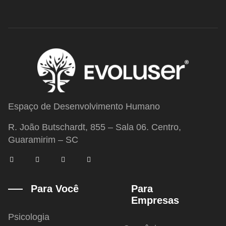
Espaço de Desenvolvimento Humano
R. João Butschardt, 855 – Sala 06. Centro,
Guaramirim – SC
F
T
I
Y
a
w
n
o
c
i
s
u
e
t
t
t
b
t
a
u
Para Você
Para
o
e
g
b
Empresas
o
r
r
e
k
a
-
m
Psicologia
f