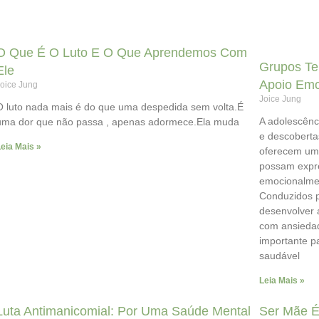
O Que É O Luto E O Que Aprendemos Com
Grupos Te
Ele
Apoio Emo
oice Jung
Joice Jung
O luto nada mais é do que uma despedida sem volta.É
A adolescênc
uma dor que não passa , apenas adormece.Ela muda
e descoberta
eia Mais »
oferecem um 
possam expre
emocionalmen
Conduzidos p
desenvolver 
com ansieda
importante p
saudável
Leia Mais »
Luta Antimanicomial: Por Uma Saúde Mental
Ser Mãe É