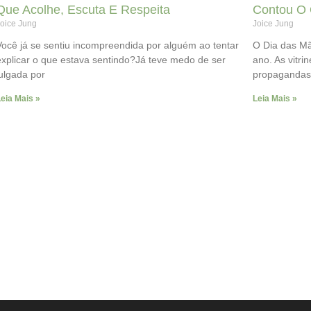
Que Acolhe, Escuta E Respeita
Contou O 
oice Jung
Joice Jung
Você já se sentiu incompreendida por alguém ao tentar
O Dia das Mã
explicar o que estava sentindo?Já teve medo de ser
ano. As vitri
julgada por
propagandas
eia Mais »
Leia Mais »