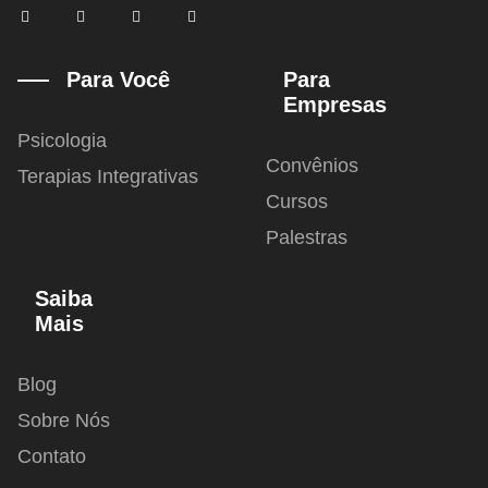
F
T
I
Y
a
w
n
o
c
i
s
u
e
t
t
t
b
t
a
u
Para Você
Para
o
e
g
b
Empresas
o
r
r
e
k
a
-
m
Psicologia
f
Convênios
Terapias Integrativas
Cursos
Palestras
Saiba
Mais
Blog
Sobre Nós
Contato