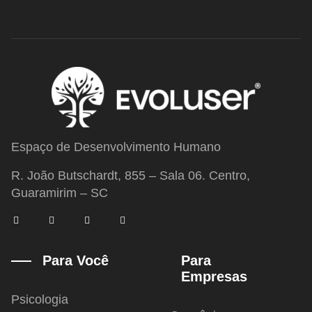
Espaço de Desenvolvimento Humano
R. João Butschardt, 855 – Sala 06. Centro,
Guaramirim – SC
F
T
I
Y
a
w
n
o
c
i
s
u
e
t
t
t
b
t
a
u
Para Você
Para
o
e
g
b
Empresas
o
r
r
e
k
a
-
m
Psicologia
f