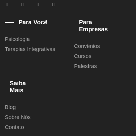
F
T
I
Y
a
w
n
o
c
i
s
u
e
t
t
t
b
t
a
u
Para Você
Para
o
e
g
b
Empresas
o
r
r
e
k
a
-
m
Psicologia
f
Convênios
Terapias Integrativas
Cursos
Palestras
Saiba
Mais
Blog
Sobre Nós
Contato