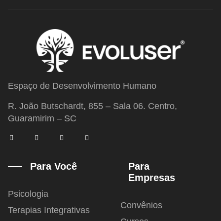
Espaço de Desenvolvimento Humano
R. João Butschardt, 855 – Sala 06. Centro,
Guaramirim – SC
F
T
I
Y
a
w
n
o
c
i
s
u
e
t
t
t
b
t
a
u
Para Você
Para
o
e
g
b
Empresas
o
r
r
e
k
a
-
m
Psicologia
f
Convênios
Terapias Integrativas