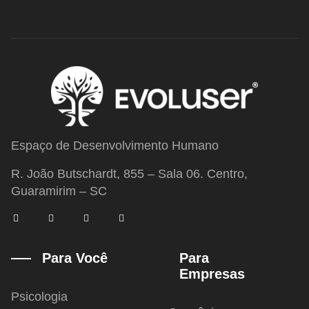
Espaço de Desenvolvimento Humano
R. João Butschardt, 855 – Sala 06. Centro,
Guaramirim – SC
F
T
I
Y
a
w
n
o
c
i
s
u
e
t
t
t
b
t
a
u
Para Você
Para
o
e
g
b
Empresas
o
r
r
e
k
a
-
m
Psicologia
f