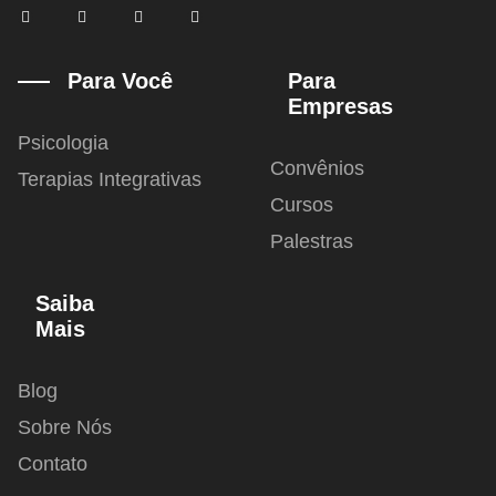
F
T
I
Y
a
w
n
o
c
i
s
u
e
t
t
t
b
t
a
u
Para Você
Para
o
e
g
b
Empresas
o
r
r
e
k
a
-
m
Psicologia
f
Convênios
Terapias Integrativas
Cursos
Palestras
Saiba
Mais
Blog
Sobre Nós
Contato