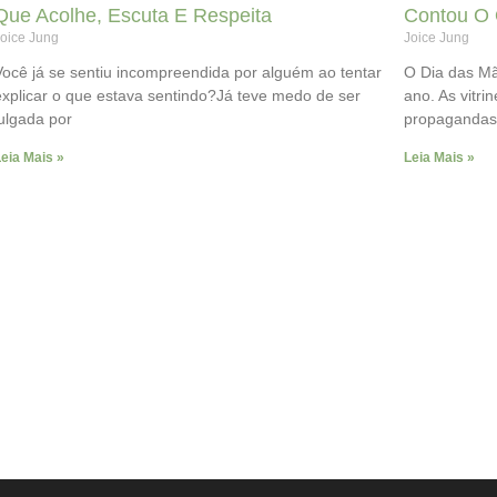
Que Acolhe, Escuta E Respeita
Contou O 
oice Jung
Joice Jung
Você já se sentiu incompreendida por alguém ao tentar
O Dia das Mã
explicar o que estava sentindo?Já teve medo de ser
ano. As vitri
julgada por
propagandas
eia Mais »
Leia Mais »