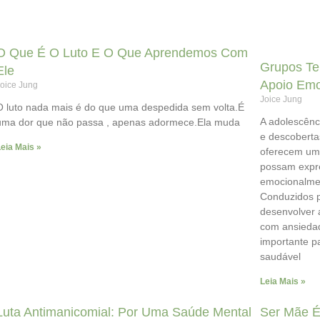
O Que É O Luto E O Que Aprendemos Com
Grupos Te
Ele
Apoio Emo
oice Jung
Joice Jung
O luto nada mais é do que uma despedida sem volta.É
A adolescênc
uma dor que não passa , apenas adormece.Ela muda
e descoberta
eia Mais »
oferecem um 
possam expre
emocionalmen
Conduzidos p
desenvolver 
com ansieda
importante p
saudável
Leia Mais »
Luta Antimanicomial: Por Uma Saúde Mental
Ser Mãe É