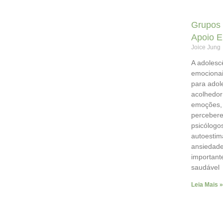
Grupos 
Apoio E
Joice Jung
A adolesc
emocionai
para adol
acolhedor
emoções, 
percebere
psicólogo
autoestim
ansiedade
important
saudável
Leia Mais »