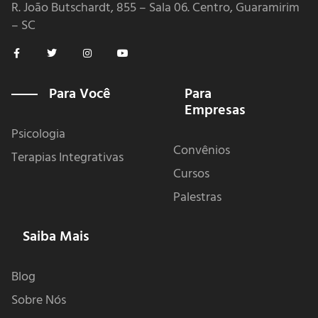
R. João Butschardt, 855 – Sala 06. Centro, Guaramirim
– SC
F
T
I
Y
a
w
n
o
c
i
s
u
e
t
t
t
b
t
a
u
Para Você
Para
o
e
g
b
Empresas
o
r
r
e
k
a
-
m
Psicologia
f
Convênios
Terapias Integrativas
Cursos
Palestras
Saiba Mais
Blog
Sobre Nós