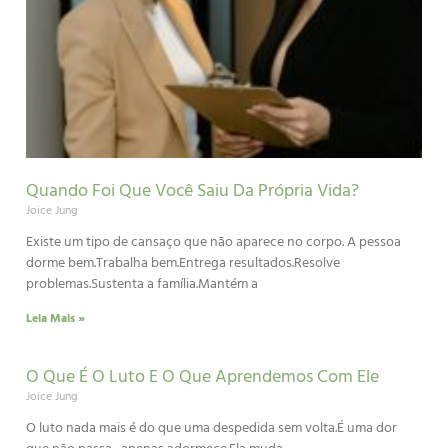
Quando Foi Que Você Saiu Da Própria Vida?
Joice Jung
Existe um tipo de cansaço que não aparece no corpo. A pessoa
dorme bem.Trabalha bem.Entrega resultados.Resolve
problemas.Sustenta a família.Mantém a
Leia Mais »
O Que É O Luto E O Que Aprendemos Com Ele
Joice Jung
O luto nada mais é do que uma despedida sem volta.É uma dor