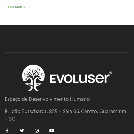
Leia Mais »
Espaço de Desenvolvimento Humano
R. João Butschardt, 855 – Sala 06. Centro, Guaramirim
– SC
F
T
I
Y
a
w
n
o