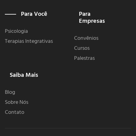
c
i
s
u
e
t
t
t
b
t
a
u
Para Você
Para
o
e
g
b
Empresas
o
r
r
e
k
a
-
m
Psicologia
f
Convênios
Terapias Integrativas
Cursos
Palestras
Saiba Mais
Blog
Sobre Nós
Contato