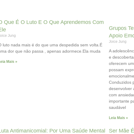
O Que É O Luto E O Que Aprendemos Com
Grupos Te
Ele
Apoio Emo
oice Jung
Joice Jung
O luto nada mais é do que uma despedida sem volta.É
A adolescênc
uma dor que não passa , apenas adormece.Ela muda
e descoberta
eia Mais »
oferecem um 
possam expre
emocionalmen
Conduzidos p
desenvolver 
com ansieda
importante p
saudável
Leia Mais »
Luta Antimanicomial: Por Uma Saúde Mental
Ser Mãe É