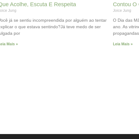
Que Acolhe, Escuta E Respeita
Contou O 
oice Jung
Joice Jung
Você já se sentiu incompreendida por alguém ao tentar
O Dia das Mã
explicar o que estava sentindo?Já teve medo de ser
ano. As vitri
julgada por
propagandas
eia Mais »
Leia Mais »