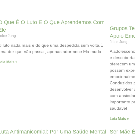
O Que É O Luto E O Que Aprendemos Com
Grupos Te
Ele
Apoio Emo
oice Jung
Joice Jung
O luto nada mais é do que uma despedida sem volta.É
A adolescênc
uma dor que não passa , apenas adormece.Ela muda
e descoberta
eia Mais »
oferecem um 
possam expre
emocionalmen
Conduzidos p
desenvolver 
com ansieda
importante p
saudável
Leia Mais »
Luta Antimanicomial: Por Uma Saúde Mental
Ser Mãe É