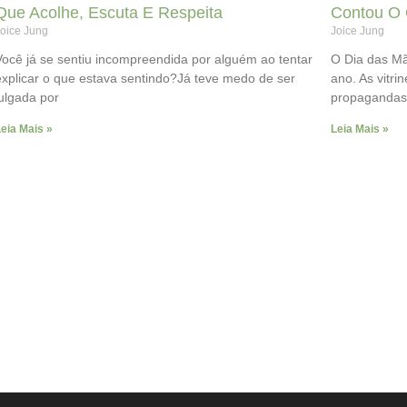
Que Acolhe, Escuta E Respeita
Contou O 
oice Jung
Joice Jung
Você já se sentiu incompreendida por alguém ao tentar
O Dia das Mã
explicar o que estava sentindo?Já teve medo de ser
ano. As vitri
julgada por
propagandas
eia Mais »
Leia Mais »