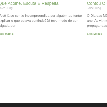
Que Acolhe, Escuta E Respeita
Contou O 
oice Jung
Joice Jung
Você já se sentiu incompreendida por alguém ao tentar
O Dia das Mã
explicar o que estava sentindo?Já teve medo de ser
ano. As vitri
julgada por
propagandas
eia Mais »
Leia Mais »