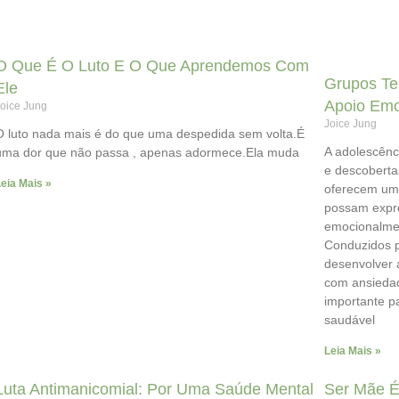
O Que É O Luto E O Que Aprendemos Com
Grupos Te
Ele
Apoio Emo
oice Jung
Joice Jung
O luto nada mais é do que uma despedida sem volta.É
A adolescênc
uma dor que não passa , apenas adormece.Ela muda
e descoberta
eia Mais »
oferecem um 
possam expre
emocionalmen
Conduzidos p
desenvolver 
com ansieda
importante p
saudável
Leia Mais »
Luta Antimanicomial: Por Uma Saúde Mental
Ser Mãe É